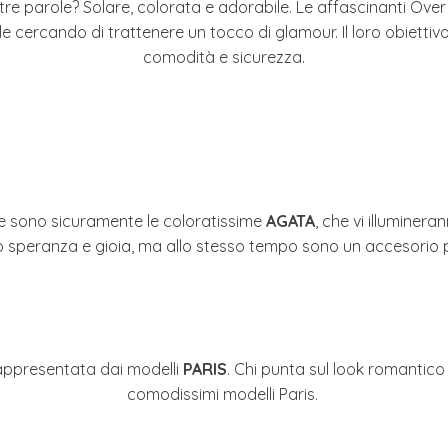
 tre parole? Solare, colorata e adorabile. Le affascinanti Over
ile cercando di trattenere un tocco di glamour. Il loro obiettivo
comodità e sicurezza.
e sono sicuramente le coloratissime
AGATA
, che vi illuminera
no speranza e gioia, ma allo stesso tempo sono un accesorio pe
 rappresentata dai modelli
PARIS
. Chi punta sul look romantico 
comodissimi modelli Paris.