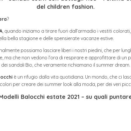
del children fashion.
era
?
A
, quando iniziamo a tirare fuori dall’armadio i vestiti colorati,
della bella stagione e delle spensierate vacanze estive.
almente possiamo lasciare liberi i nostri piedini, che per lun
, ma che non vedono l’ora di respirare e approfittare di un p
dei sandali Bio, che veramente richiamano il summer dream.
locchi
è un rifugio dalla vita quotidiana. Un mondo, che ci la
colori per creare dei summer look alla moda, per dei veri picco
Modelli Balocchi estate 2021 – su quali puntar