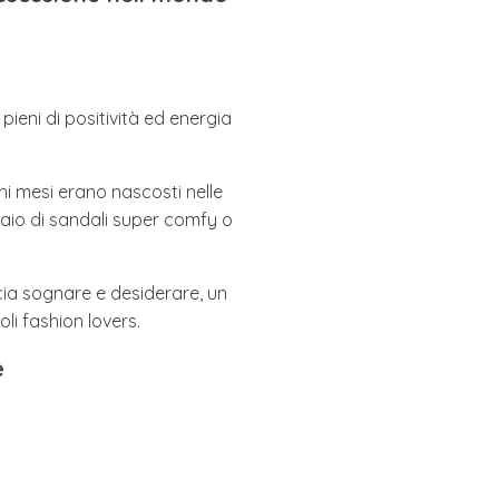
 pieni di positività ed energia
ghi mesi erano nascosti nelle
aio di sandali super comfy o
scia sognare e desiderare, un
li fashion lovers.
e