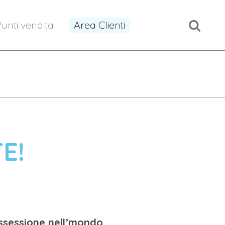
unti vendita
Area Clienti
E!
ossessione nell’mondo